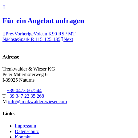
Für ein Angebot anfragen
Prev
Vorherige
Volcan K90 RS / MT
Nächste
Spark R 115-125-135
Next
Adresse
Trenkwalder & Wieser KG
Peter Mitterhoferweg 6
I-39025 Naturns
T
+39 0473 667544
T
+39 347 22 35 268
M
info@trenkwalder-wieser.com
Links
Impressum
Datenschutz
Kontakt