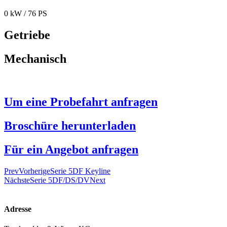
0 kW / 76 PS
Getriebe
Mechanisch
Um eine Probefahrt anfragen
Broschüre herunterladen
Für ein Angebot anfragen
Prev
Vorherige
Serie 5DF Keyline
Nächste
Serie 5DF/DS/DV
Next
Adresse